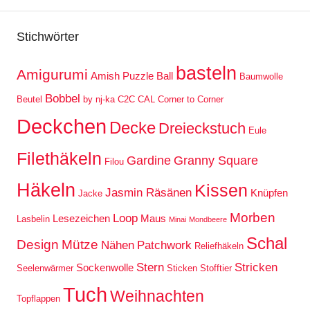
Stichwörter
basteln
Amigurumi
Amish Puzzle Ball
Baumwolle
Bobbel
Beutel
by nj-ka
C2C
CAL
Corner to Corner
Deckchen
Decke
Dreieckstuch
Eule
Filethäkeln
Gardine
Granny Square
Filou
Häkeln
Kissen
Jasmin Räsänen
Knüpfen
Jacke
Morben
Loop
Lesezeichen
Maus
Lasbelin
Minai
Mondbeere
Schal
Design
Mütze
Nähen
Patchwork
Reliefhäkeln
Stern
Stricken
Sockenwolle
Seelenwärmer
Sticken
Stofftier
Tuch
Weihnachten
Topflappen