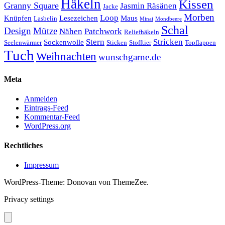
Häkeln
Kissen
Granny Square
Jasmin Räsänen
Jacke
Morben
Loop
Knüpfen
Lesezeichen
Maus
Lasbelin
Minai
Mondbeere
Schal
Design
Mütze
Nähen
Patchwork
Reliefhäkeln
Stern
Stricken
Sockenwolle
Seelenwärmer
Sticken
Stofftier
Topflappen
Tuch
Weihnachten
wunschgarne.de
Meta
Anmelden
Eintrags-Feed
Kommentar-Feed
WordPress.org
Rechtliches
Impressum
WordPress-Theme: Donovan von ThemeZee.
Privacy settings