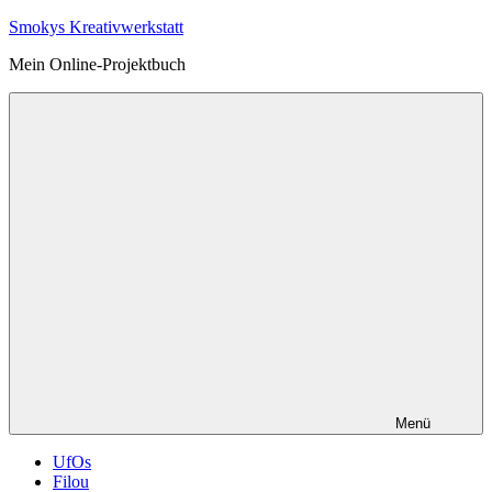
Zum
Smokys Kreativwerkstatt
Inhalt
Mein Online-Projektbuch
springen
Menü
UfOs
Filou