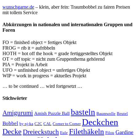
wunschgarne.de
– klein, aber fein: Traumbobbel zu fairen Preisen
mit tollem Service
Abkürzungen in nationalen und internationalen Gruppen und
Foren
FO = finished object = fertiges Objekt
FROG = rib it = aufribbeln
HOTH = hot off the hook = grade fertiggestelltes Objekt
OT = off topic = nicht zum Gruppenthema gehörend
PIA = Projekt in Arbeit
UFO = unfinished object = unfertiges Objekt
WIP = work in progress = aktuelles Projekt
… to be continued … wird fortgesetzt …
Stichwörter
basteln
Amigurumi
Amish Puzzle Ball
Baumwolle
Beutel
Deckchen
Bobbel
by nj-ka
C2C
CAL
Corner to Corner
Decke
Filethäkeln
Dreieckstuch
Gardine
Eule
Filou