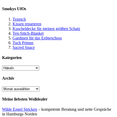
Smokys UfOs
Teppich
Kissen reparieren
Kuscheldecke für meinen größten Schatz
Ten-Stitch-Blanket
Gardinen für das Erdgeschoss
Tuch Primus
Sacred Space
Kategorien
Kategorien
Archiv
Archiv
Meine liebsten Wolldealer
Wilde Engel Stricken
– kompetente Beratung und nette Gespräche
in Hamburgs Norden