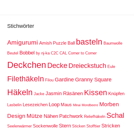
Stichwörter
basteln
Amigurumi
Amish Puzzle Ball
Baumwolle
Bobbel
Beutel
by nj-ka
C2C
CAL
Corner to Corner
Deckchen
Decke
Dreieckstuch
Eule
Filethäkeln
Gardine
Granny Square
Filou
Häkeln
Kissen
Jasmin Räsänen
Knüpfen
Jacke
Morben
Loop
Lesezeichen
Maus
Lasbelin
Minai
Mondbeere
Schal
Design
Mütze
Nähen
Patchwork
Reliefhäkeln
Stern
Stricken
Sockenwolle
Seelenwärmer
Sticken
Stofftier