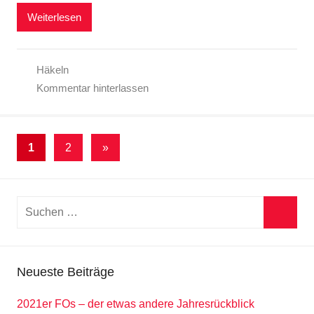
Weiterlesen
Häkeln
Kommentar hinterlassen
Seitennummerierung
Nächste
1
2
»
Beiträge
der
Beiträge
Suchen
nach:
Suche
Neueste Beiträge
2021er FOs – der etwas andere Jahresrückblick