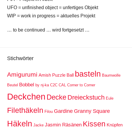
UFO = unfinished object = unfertiges Objekt
WIP = work in progress = aktuelles Projekt
… to be continued … wird fortgesetzt …
Stichwörter
basteln
Amigurumi
Amish Puzzle Ball
Baumwolle
Bobbel
Beutel
by nj-ka
C2C
CAL
Corner to Corner
Deckchen
Decke
Dreieckstuch
Eule
Filethäkeln
Gardine
Granny Square
Filou
Häkeln
Kissen
Jasmin Räsänen
Knüpfen
Jacke