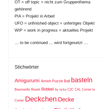
OT = off topic = nicht zum Gruppenthema
gehörend
PIA = Projekt in Arbeit
UFO = unfinished object = unfertiges Objekt
WIP = work in progress = aktuelles Projekt
… to be continued … wird fortgesetzt …
Stichwörter
basteln
Amigurumi
Amish Puzzle Ball
Bobbel
Baumwolle
Beutel
by nj-ka
C2C
CAL
Corner to
Deckchen
Decke
Corner