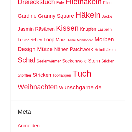
Filethäkeln
Dreieckstuch
Eule
Filou
Häkeln
Gardine
Granny Square
Jacke
Kissen
Jasmin Räsänen
Knüpfen
Lasbelin
Morben
Loop
Lesezeichen
Maus
Minai
Mondbeere
Design
Mütze
Nähen
Patchwork
Reliefhäkeln
Schal
Stern
Sockenwolle
Seelenwärmer
Sticken
Tuch
Stricken
Stofftier
Topflappen
Weihnachten
wunschgarne.de
Meta
Anmelden