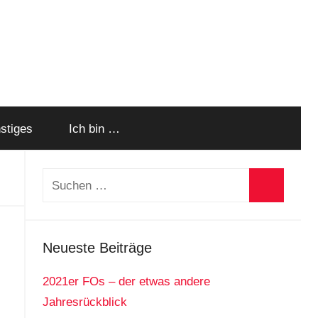
stiges
Ich bin …
Suchen
nach:
Suchen
Neueste Beiträge
2021er FOs – der etwas andere
Jahresrückblick