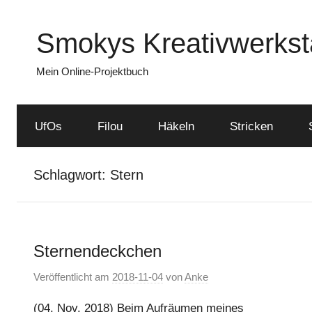
Zum
Inhalt
Smokys Kreativwerkst
springen
Mein Online-Projektbuch
UfOs
Filou
Häkeln
Stricken
Schlagwort:
Stern
Sternendeckchen
Veröffentlicht am
2018-11-04
von
Anke
(04. Nov. 2018) Beim Aufräumen meines