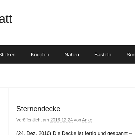
att
Sticken
Knüpfen
Nähen
Basteln
Son
Sternendecke
Veröffentlicht am
2016-12-24
von
Anke
(24. Dez. 2016) Die Decke ist fertig und gespannt –