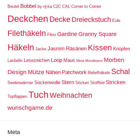
Bobbel
Beutel
by nj-ka
C2C
CAL
Corner to Corner
Deckchen
Decke
Dreieckstuch
Eule
Filethäkeln
Gardine
Granny Square
Filou
Häkeln
Kissen
Jasmin Räsänen
Knüpfen
Jacke
Morben
Loop
Lesezeichen
Maus
Lasbelin
Minai
Mondbeere
Schal
Design
Mütze
Nähen
Patchwork
Reliefhäkeln
Stern
Stricken
Sockenwolle
Seelenwärmer
Sticken
Stofftier
Tuch
Weihnachten
Topflappen
wunschgarne.de
Meta