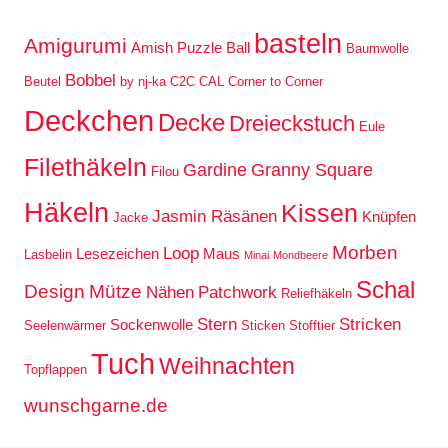
basteln
Amigurumi
Amish Puzzle Ball
Baumwolle
Bobbel
Beutel
by nj-ka
C2C
CAL
Corner to Corner
Deckchen
Decke
Dreieckstuch
Eule
Filethäkeln
Gardine
Granny Square
Filou
Häkeln
Kissen
Jasmin Räsänen
Knüpfen
Jacke
Morben
Loop
Lesezeichen
Maus
Lasbelin
Minai
Mondbeere
Schal
Design
Mütze
Nähen
Patchwork
Reliefhäkeln
Stern
Stricken
Sockenwolle
Seelenwärmer
Sticken
Stofftier
Tuch
Weihnachten
Topflappen
wunschgarne.de