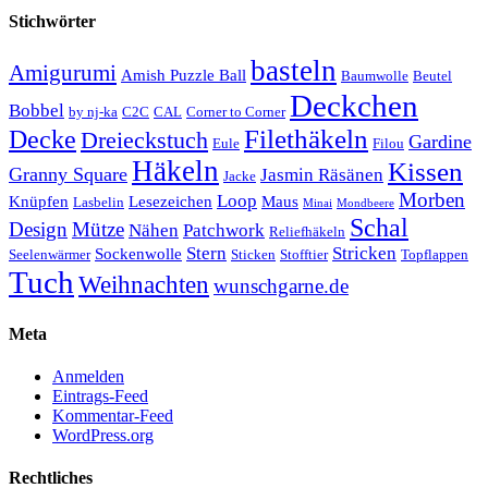
Stichwörter
basteln
Amigurumi
Amish Puzzle Ball
Baumwolle
Beutel
Deckchen
Bobbel
by nj-ka
C2C
CAL
Corner to Corner
Decke
Filethäkeln
Dreieckstuch
Gardine
Eule
Filou
Häkeln
Kissen
Granny Square
Jasmin Räsänen
Jacke
Morben
Loop
Knüpfen
Lesezeichen
Maus
Lasbelin
Minai
Mondbeere
Schal
Design
Mütze
Nähen
Patchwork
Reliefhäkeln
Stern
Stricken
Sockenwolle
Seelenwärmer
Sticken
Stofftier
Topflappen
Tuch
Weihnachten
wunschgarne.de
Meta
Anmelden
Eintrags-Feed
Kommentar-Feed
WordPress.org
Rechtliches