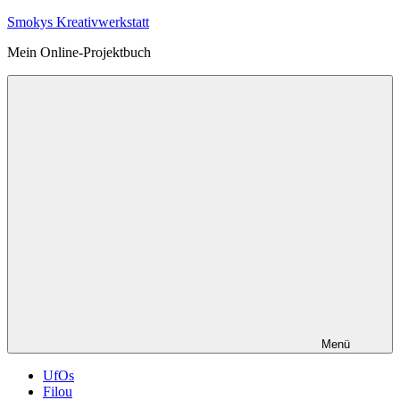
Zum
Smokys Kreativwerkstatt
Inhalt
Mein Online-Projektbuch
springen
Menü
UfOs
Filou