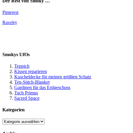
Der Rest von Smoky …
Pinterest
Ravelry
Smokys UfOs
Teppich
Kissen reparieren
Kuscheldecke für meinen größten Schatz
Ten-Stitch-Blanket
Gardinen für das Erdgeschoss
Tuch Primus
Sacred Space
Kategorien
Kategorien