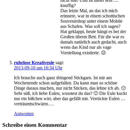
nicht süß! Und ist dabei sehr….
knuffig?
Das letzte Mal, an das ich mich
erinnere, war in einem schottischen
Souvenirshop unter einem Mobile
aus Schafen. Was soll ich sagen?
Hat geklappt, heute hängt es bei der
Großen überm Bett. Für die war es
damals natürlich auch gedacht, auch
wenn das Kind nur als vage
Vorstellung existierte. 😉
ruhelose Kreativeule
sagt:
2013-09-10 um 16:34 Uhr
Ich brauche auch ganz dringend Stickgarn. Ist mir am
Wochenende schon aufgefallen. Da kann man so schöne
Dinge daraus machen, nur nicht Sticken, das lehne ich ab. 🙂
Sehr süß, ich liebe Eulen, wusstest du das? 🙂 Die Eule kuckt
nur ein bißchen wirr, aber das gefällt mir. Verrückte Eulen …
verträumtschwärm….
Antworten
Schreibe einen Kommentar