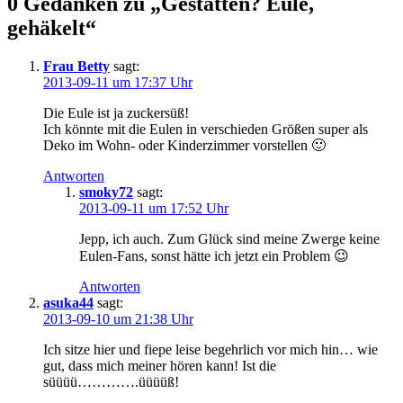
0 Gedanken zu „
Gestatten? Eule,
gehäkelt
“
Frau Betty
sagt:
2013-09-11 um 17:37 Uhr
Die Eule ist ja zuckersüß!
Ich könnte mit die Eulen in verschieden Größen super als
Deko im Wohn- oder Kinderzimmer vorstellen 🙂
Antworten
smoky72
sagt:
2013-09-11 um 17:52 Uhr
Jepp, ich auch. Zum Glück sind meine Zwerge keine
Eulen-Fans, sonst hätte ich jetzt ein Problem 😉
Antworten
asuka44
sagt:
2013-09-10 um 21:38 Uhr
Ich sitze hier und fiepe leise begehrlich vor mich hin… wie
gut, dass mich meiner hören kann! Ist die
süüüü………….üüüüß!