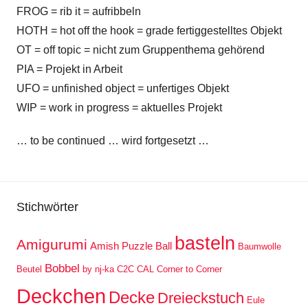
FROG = rib it = aufribbeln
HOTH = hot off the hook = grade fertiggestelltes Objekt
OT = off topic = nicht zum Gruppenthema gehörend
PIA = Projekt in Arbeit
UFO = unfinished object = unfertiges Objekt
WIP = work in progress = aktuelles Projekt
… to be continued … wird fortgesetzt …
Stichwörter
basteln
Amigurumi
Amish Puzzle Ball
Baumwolle
Bobbel
Beutel
by nj-ka
C2C
CAL
Corner to Corner
Deckchen
Decke
Dreieckstuch
Eule