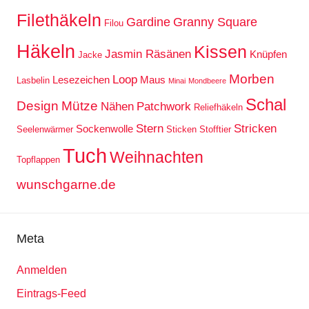
Filethäkeln
Gardine
Granny Square
Filou
Häkeln
Kissen
Jasmin Räsänen
Knüpfen
Jacke
Morben
Loop
Lesezeichen
Maus
Lasbelin
Minai
Mondbeere
Schal
Design
Mütze
Nähen
Patchwork
Reliefhäkeln
Stern
Stricken
Sockenwolle
Seelenwärmer
Sticken
Stofftier
Tuch
Weihnachten
Topflappen
wunschgarne.de
Meta
Anmelden
Eintrags-Feed