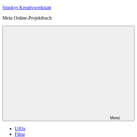
Zum
Smokys Kreativwerkstatt
Inhalt
Mein Online-Projektbuch
springen
Menü
UfOs
Filou