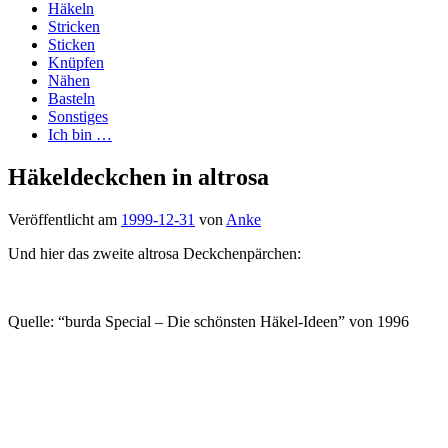
Häkeln
Stricken
Sticken
Knüpfen
Nähen
Basteln
Sonstiges
Ich bin …
Häkeldeckchen in altrosa
Veröffentlicht am
1999-12-31
von
Anke
Und hier das zweite altrosa Deckchenpärchen:
Quelle: “burda Special – Die schönsten Häkel-Ideen” von 1996