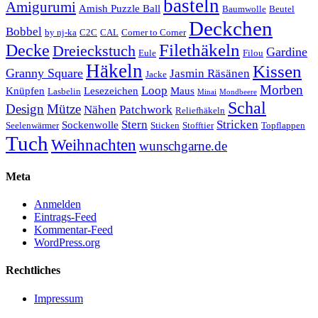
basteln
Amigurumi
Amish Puzzle Ball
Baumwolle
Beutel
Deckchen
Bobbel
by nj-ka
C2C
CAL
Corner to Corner
Decke
Filethäkeln
Dreieckstuch
Gardine
Eule
Filou
Häkeln
Kissen
Granny Square
Jasmin Räsänen
Jacke
Morben
Loop
Knüpfen
Lesezeichen
Maus
Lasbelin
Minai
Mondbeere
Schal
Design
Mütze
Nähen
Patchwork
Reliefhäkeln
Stern
Stricken
Sockenwolle
Seelenwärmer
Sticken
Stofftier
Topflappen
Tuch
Weihnachten
wunschgarne.de
Meta
Anmelden
Eintrags-Feed
Kommentar-Feed
WordPress.org
Rechtliches
Impressum