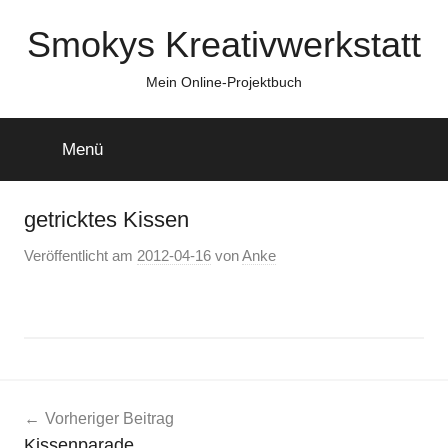
Zum
Smokys Kreativwerkstatt
Inhalt
springen
Mein Online-Projektbuch
Menü
getricktes Kissen
Veröffentlicht am
2012-04-16
von
Anke
Beitragsnavigation
Vorheriger Beitrag
Kissenparade