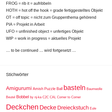
FROG = rib it = aufribbeln
HOTH = hot off the hook = grade fertiggestelltes Objekt
OT = off topic = nicht zum Gruppenthema gehörend
PIA = Projekt in Arbeit
UFO = unfinished object = unfertiges Objekt
WIP = work in progress = aktuelles Projekt
… to be continued … wird fortgesetzt …
Stichwörter
basteln
Amigurumi
Amish Puzzle Ball
Baumwolle
Bobbel
Beutel
by nj-ka
C2C
CAL
Corner to Corner
Deckchen
Decke
Dreieckstuch
Eule