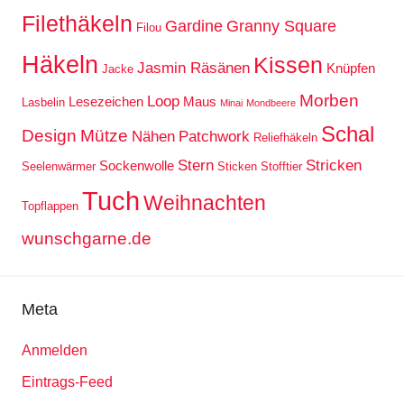
Filethäkeln
Gardine
Granny Square
Filou
Häkeln
Kissen
Jasmin Räsänen
Knüpfen
Jacke
Morben
Loop
Lesezeichen
Maus
Lasbelin
Minai
Mondbeere
Schal
Design
Mütze
Nähen
Patchwork
Reliefhäkeln
Stern
Stricken
Sockenwolle
Seelenwärmer
Sticken
Stofftier
Tuch
Weihnachten
Topflappen
wunschgarne.de
Meta
Anmelden
Eintrags-Feed