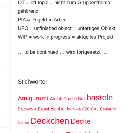
OT = off topic = nicht zum Gruppenthema
gehörend
PIA = Projekt in Arbeit
UFO = unfinished object = unfertiges Objekt
WIP = work in progress = aktuelles Projekt
… to be continued … wird fortgesetzt …
Stichwörter
basteln
Amigurumi
Amish Puzzle Ball
Bobbel
Baumwolle
Beutel
by nj-ka
C2C
CAL
Corner to
Deckchen
Decke
Corner