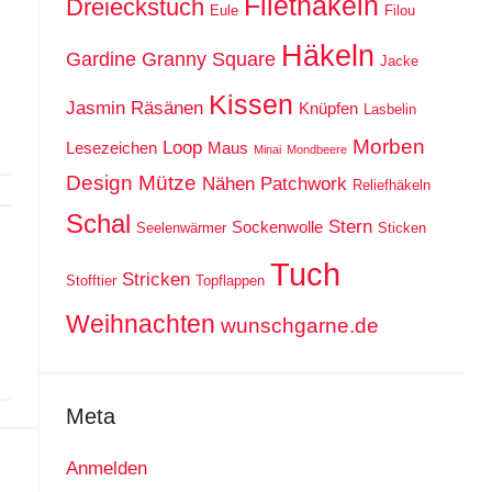
Filethäkeln
Dreieckstuch
Eule
Filou
Häkeln
Gardine
Granny Square
Jacke
Kissen
Jasmin Räsänen
Knüpfen
Lasbelin
Morben
Loop
Lesezeichen
Maus
Minai
Mondbeere
Design
Mütze
Nähen
Patchwork
Reliefhäkeln
Schal
Stern
Sockenwolle
Seelenwärmer
Sticken
Tuch
Stricken
Stofftier
Topflappen
Weihnachten
wunschgarne.de
Meta
Anmelden