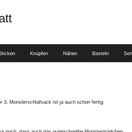
att
Sticken
Knüpfen
Nähen
Basteln
Son
 3. Monsterschlafsack ist ja auch schon fertig:
 nur noch, dass auch das quietschgelbe Monstermädchen