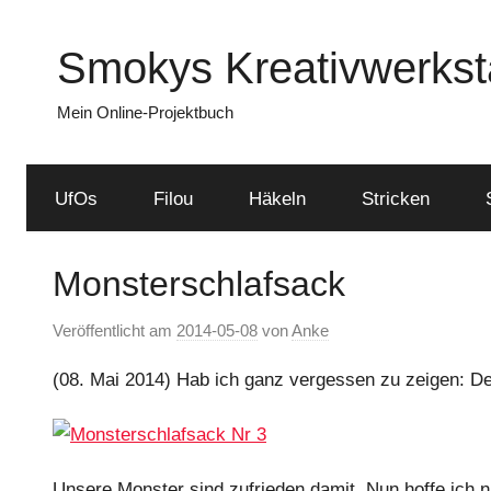
Zum
Inhalt
Smokys Kreativwerkst
springen
Mein Online-Projektbuch
UfOs
Filou
Häkeln
Stricken
Monsterschlafsack
Veröffentlicht am
2014-05-08
von
Anke
(08. Mai 2014) Hab ich ganz vergessen zu zeigen: Der
Unsere Monster sind zufrieden damit. Nun hoffe ich