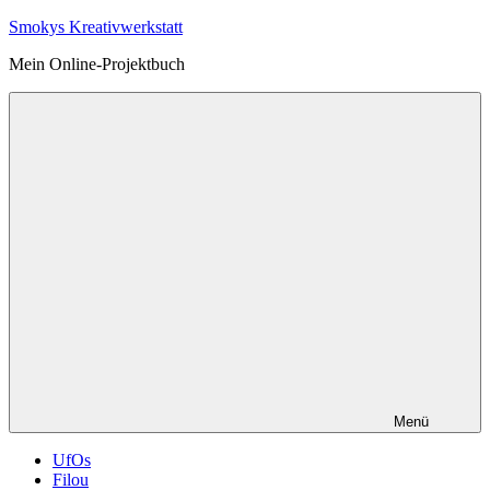
Zum
Smokys Kreativwerkstatt
Inhalt
Mein Online-Projektbuch
springen
Menü
UfOs
Filou