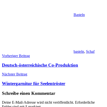
Basteln
basteln
,
Schaf
Beitragsnavigation
Vorheriger Beitrag
Deutsch-österreichische Co-Produktion
Nächster Beitrag
Wintergarnitur für Seelentröster
Schreibe einen Kommentar
Deine E-Mail-Adresse wird nicht veröffentlicht.
Erforderliche
Felder sind mit
*
markiert