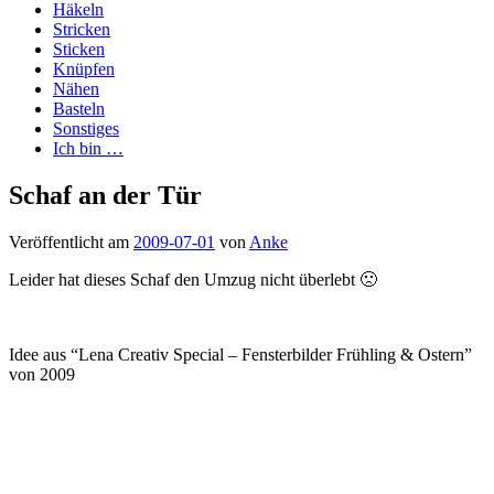
Häkeln
Stricken
Sticken
Knüpfen
Nähen
Basteln
Sonstiges
Ich bin …
Schaf an der Tür
Veröffentlicht am
2009-07-01
von
Anke
Leider hat dieses Schaf den Umzug nicht überlebt 🙁
Idee aus “Lena Creativ Special – Fensterbilder Frühling & Ostern”
von 2009