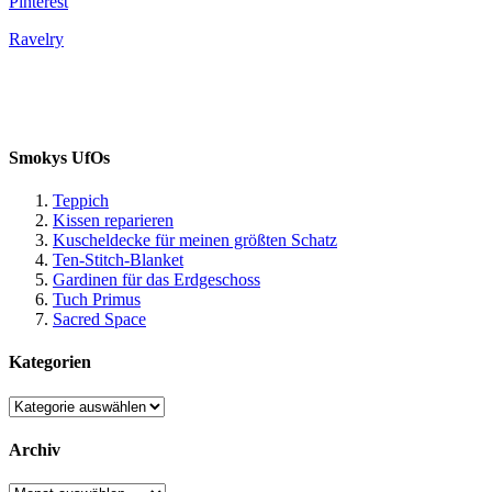
Pinterest
Ravelry
Smokys UfOs
Teppich
Kissen reparieren
Kuscheldecke für meinen größten Schatz
Ten-Stitch-Blanket
Gardinen für das Erdgeschoss
Tuch Primus
Sacred Space
Kategorien
Kategorien
Archiv
Archiv