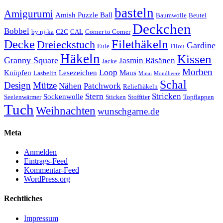
basteln
Amigurumi
Amish Puzzle Ball
Baumwolle
Beutel
Deckchen
Bobbel
by nj-ka
C2C
CAL
Corner to Corner
Decke
Filethäkeln
Dreieckstuch
Gardine
Eule
Filou
Häkeln
Kissen
Granny Square
Jasmin Räsänen
Jacke
Morben
Loop
Knüpfen
Lesezeichen
Maus
Lasbelin
Minai
Mondbeere
Schal
Design
Mütze
Nähen
Patchwork
Reliefhäkeln
Stern
Stricken
Sockenwolle
Seelenwärmer
Sticken
Stofftier
Topflappen
Tuch
Weihnachten
wunschgarne.de
Meta
Anmelden
Eintrags-Feed
Kommentar-Feed
WordPress.org
Rechtliches
Impressum