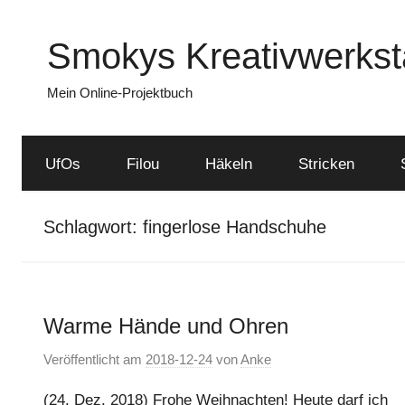
Zum
Inhalt
Smokys Kreativwerkst
springen
Mein Online-Projektbuch
UfOs
Filou
Häkeln
Stricken
Schlagwort:
fingerlose Handschuhe
Warme Hände und Ohren
Veröffentlicht am
2018-12-24
von
Anke
(24. Dez. 2018) Frohe Weihnachten! Heute darf ich