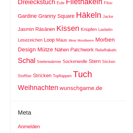
Filethäkeln
Dreieckstuch
Eule
Filou
Häkeln
Gardine
Granny Square
Jacke
Kissen
Jasmin Räsänen
Knüpfen
Lasbelin
Morben
Loop
Lesezeichen
Maus
Minai
Mondbeere
Design
Mütze
Nähen
Patchwork
Reliefhäkeln
Schal
Stern
Sockenwolle
Seelenwärmer
Sticken
Tuch
Stricken
Stofftier
Topflappen
Weihnachten
wunschgarne.de
Meta
Anmelden