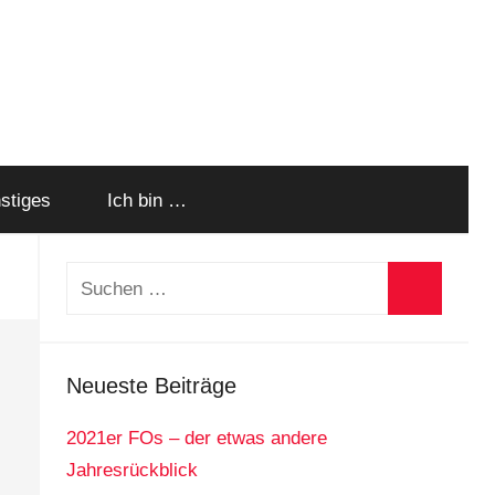
stiges
Ich bin …
Suchen
nach:
Suchen
Neueste Beiträge
2021er FOs – der etwas andere
Jahresrückblick