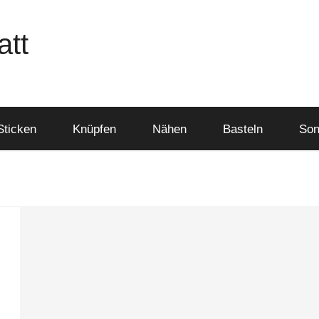
att
Sticken
Knüpfen
Nähen
Basteln
Son