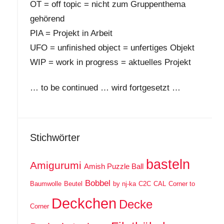
OT = off topic = nicht zum Gruppenthema
gehörend
PIA = Projekt in Arbeit
UFO = unfinished object = unfertiges Objekt
WIP = work in progress = aktuelles Projekt
… to be continued … wird fortgesetzt …
Stichwörter
basteln
Amigurumi
Amish Puzzle Ball
Bobbel
Baumwolle
Beutel
by nj-ka
C2C
CAL
Corner to
Deckchen
Decke
Corner