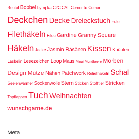
Bobbel
Beutel
by nj-ka
C2C
CAL
Corner to Corner
Deckchen
Decke
Dreieckstuch
Eule
Filethäkeln
Gardine
Granny Square
Filou
Häkeln
Kissen
Jasmin Räsänen
Knüpfen
Jacke
Morben
Loop
Lesezeichen
Maus
Lasbelin
Minai
Mondbeere
Schal
Design
Mütze
Nähen
Patchwork
Reliefhäkeln
Stern
Stricken
Sockenwolle
Seelenwärmer
Sticken
Stofftier
Tuch
Weihnachten
Topflappen
wunschgarne.de
Meta