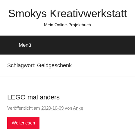
Zum
Smokys Kreativwerkstatt
Inhalt
springen
Mein Online-Projektbuch
Menü
Schlagwort:
Geldgeschenk
LEGO mal anders
Veröffentlicht am
2020-10-09
von
Anke
Weiterlesen