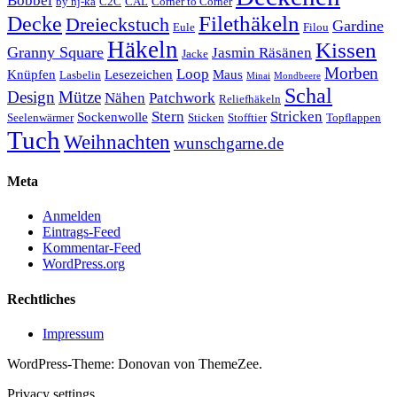
Bobbel
by nj-ka
C2C
CAL
Corner to Corner
Decke
Filethäkeln
Dreieckstuch
Gardine
Eule
Filou
Häkeln
Kissen
Granny Square
Jasmin Räsänen
Jacke
Morben
Loop
Knüpfen
Lesezeichen
Maus
Lasbelin
Minai
Mondbeere
Schal
Design
Mütze
Nähen
Patchwork
Reliefhäkeln
Stern
Stricken
Sockenwolle
Seelenwärmer
Sticken
Stofftier
Topflappen
Tuch
Weihnachten
wunschgarne.de
Meta
Anmelden
Eintrags-Feed
Kommentar-Feed
WordPress.org
Rechtliches
Impressum
WordPress-Theme: Donovan von ThemeZee.
Privacy settings