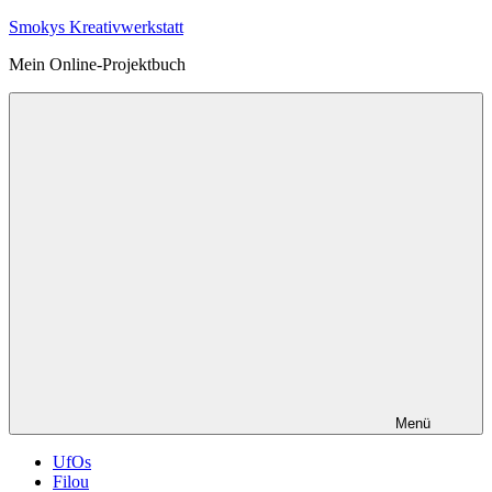
Zum
Smokys Kreativwerkstatt
Inhalt
Mein Online-Projektbuch
springen
Menü
UfOs
Filou