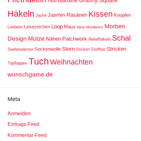
Gardine
Granny Square
Filou
Häkeln
Kissen
Jasmin Räsänen
Knüpfen
Jacke
Morben
Loop
Lesezeichen
Maus
Lasbelin
Minai
Mondbeere
Schal
Design
Mütze
Nähen
Patchwork
Reliefhäkeln
Stern
Stricken
Sockenwolle
Seelenwärmer
Sticken
Stofftier
Tuch
Weihnachten
Topflappen
wunschgarne.de
Meta
Anmelden
Eintrags-Feed
Kommentar-Feed