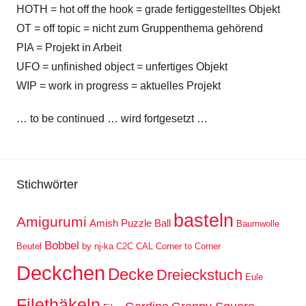
HOTH = hot off the hook = grade fertiggestelltes Objekt
OT = off topic = nicht zum Gruppenthema gehörend
PIA = Projekt in Arbeit
UFO = unfinished object = unfertiges Objekt
WIP = work in progress = aktuelles Projekt
… to be continued … wird fortgesetzt …
Stichwörter
basteln
Amigurumi
Amish Puzzle Ball
Baumwolle
Bobbel
Beutel
by nj-ka
C2C
CAL
Corner to Corner
Deckchen
Decke
Dreieckstuch
Eule
Filethäkeln