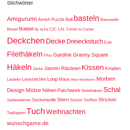
Stichwörter
basteln
Amigurumi
Amish Puzzle Ball
Baumwolle
Bobbel
Beutel
by nj-ka
C2C
CAL
Corner to Corner
Deckchen
Decke
Dreieckstuch
Eule
Filethäkeln
Gardine
Granny Square
Filou
Häkeln
Kissen
Jasmin Räsänen
Knüpfen
Jacke
Morben
Loop
Lesezeichen
Maus
Lasbelin
Minai
Mondbeere
Schal
Design
Mütze
Nähen
Patchwork
Reliefhäkeln
Stern
Stricken
Sockenwolle
Seelenwärmer
Sticken
Stofftier
Tuch
Weihnachten
Topflappen
wunschgarne.de