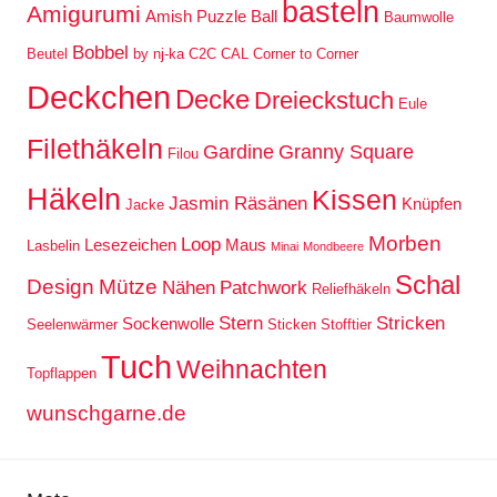
basteln
Amigurumi
Amish Puzzle Ball
Baumwolle
Bobbel
Beutel
by nj-ka
C2C
CAL
Corner to Corner
Deckchen
Decke
Dreieckstuch
Eule
Filethäkeln
Gardine
Granny Square
Filou
Häkeln
Kissen
Jasmin Räsänen
Knüpfen
Jacke
Morben
Loop
Lesezeichen
Maus
Lasbelin
Minai
Mondbeere
Schal
Design
Mütze
Nähen
Patchwork
Reliefhäkeln
Stern
Stricken
Sockenwolle
Seelenwärmer
Sticken
Stofftier
Tuch
Weihnachten
Topflappen
wunschgarne.de