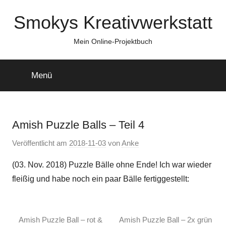
Zum
Smokys Kreativwerkstatt
Inhalt
springen
Mein Online-Projektbuch
Menü
Amish Puzzle Balls – Teil 4
Veröffentlicht am
2018-11-03
von
Anke
(03. Nov. 2018) Puzzle Bälle ohne Ende! Ich war wieder
fleißig und habe noch ein paar Bälle fertiggestellt:
Amish Puzzle Ball – rot &
Amish Puzzle Ball – 2x grün