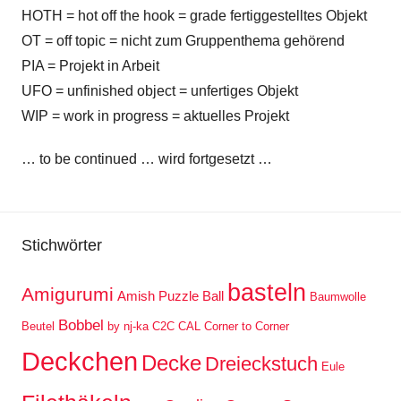
HOTH = hot off the hook = grade fertiggestelltes Objekt
OT = off topic = nicht zum Gruppenthema gehörend
PIA = Projekt in Arbeit
UFO = unfinished object = unfertiges Objekt
WIP = work in progress = aktuelles Projekt
… to be continued … wird fortgesetzt …
Stichwörter
basteln
Amigurumi
Amish Puzzle Ball
Baumwolle
Bobbel
Beutel
by nj-ka
C2C
CAL
Corner to Corner
Deckchen
Decke
Dreieckstuch
Eule