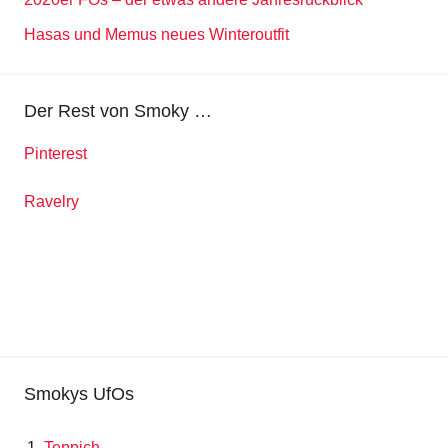
Hasas und Memus neues Winteroutfit
Der Rest von Smoky …
Pinterest
Ravelry
Smokys UfOs
Teppich