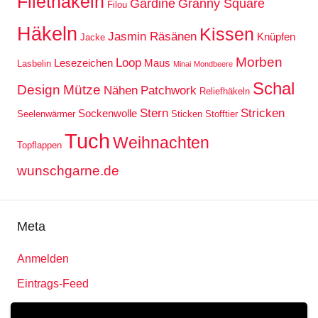
Filethäkeln
Gardine
Granny Square
Filou
Häkeln
Kissen
Jasmin Räsänen
Knüpfen
Jacke
Morben
Loop
Lesezeichen
Maus
Lasbelin
Minai
Mondbeere
Schal
Design
Mütze
Nähen
Patchwork
Reliefhäkeln
Stern
Stricken
Sockenwolle
Seelenwärmer
Sticken
Stofftier
Tuch
Weihnachten
Topflappen
wunschgarne.de
Meta
Anmelden
Eintrags-Feed
Kommentar-Feed