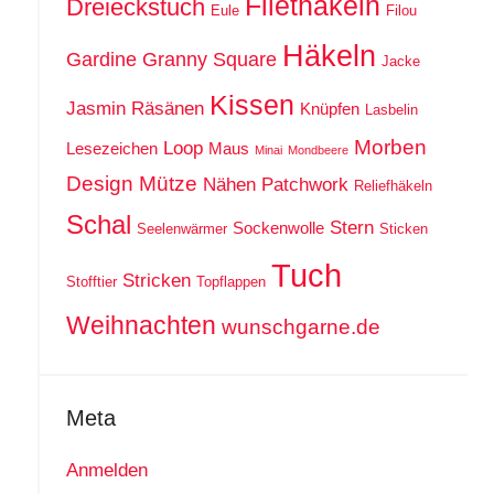
Filethäkeln
Dreieckstuch
Eule
Filou
Häkeln
Gardine
Granny Square
Jacke
Kissen
Jasmin Räsänen
Knüpfen
Lasbelin
Morben
Loop
Lesezeichen
Maus
Minai
Mondbeere
Design
Mütze
Nähen
Patchwork
Reliefhäkeln
Schal
Stern
Sockenwolle
Seelenwärmer
Sticken
Tuch
Stricken
Stofftier
Topflappen
Weihnachten
wunschgarne.de
Meta
Anmelden