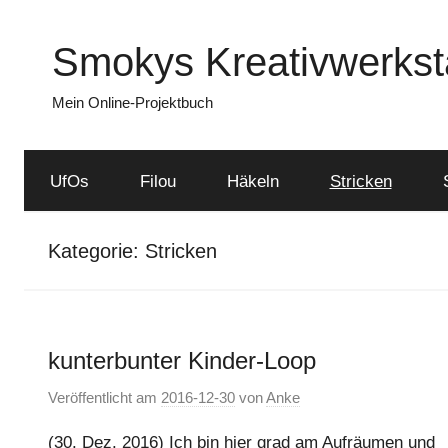
Zum
Inhalt
Smokys Kreativwerkst
springen
Mein Online-Projektbuch
UfOs
Filou
Häkeln
Stricken
Kategorie:
Stricken
kunterbunter Kinder-Loop
Veröffentlicht am
2016-12-30
von
Anke
(30. Dez. 2016) Ich bin hier grad am Aufräumen und