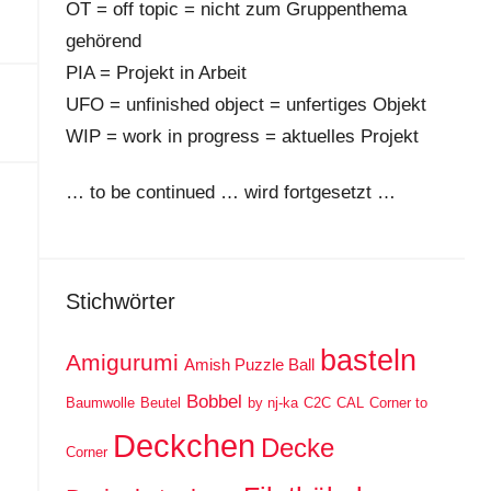
OT = off topic = nicht zum Gruppenthema
gehörend
PIA = Projekt in Arbeit
UFO = unfinished object = unfertiges Objekt
WIP = work in progress = aktuelles Projekt
… to be continued … wird fortgesetzt …
Stichwörter
basteln
Amigurumi
Amish Puzzle Ball
Bobbel
Baumwolle
Beutel
by nj-ka
C2C
CAL
Corner to
Deckchen
Decke
Corner