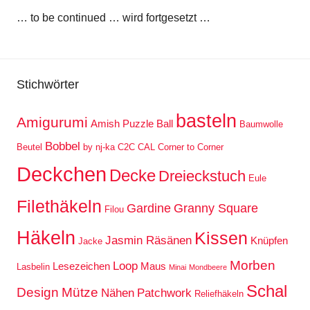
… to be continued … wird fortgesetzt …
Stichwörter
basteln
Amigurumi
Amish Puzzle Ball
Baumwolle
Bobbel
Beutel
by nj-ka
C2C
CAL
Corner to Corner
Deckchen
Decke
Dreieckstuch
Eule
Filethäkeln
Gardine
Granny Square
Filou
Häkeln
Kissen
Jasmin Räsänen
Knüpfen
Jacke
Morben
Loop
Lesezeichen
Maus
Lasbelin
Minai
Mondbeere
Schal
Design
Mütze
Nähen
Patchwork
Reliefhäkeln