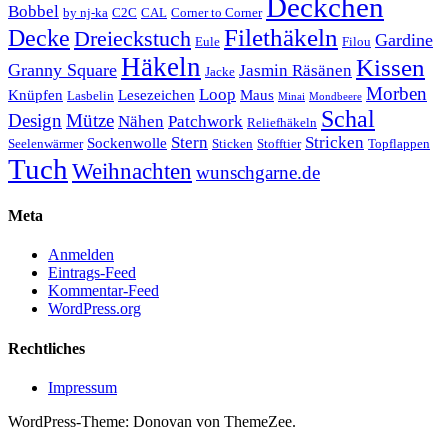
Deckchen
Bobbel
by nj-ka
C2C
CAL
Corner to Corner
Decke
Filethäkeln
Dreieckstuch
Gardine
Eule
Filou
Häkeln
Kissen
Granny Square
Jasmin Räsänen
Jacke
Morben
Loop
Knüpfen
Lesezeichen
Maus
Lasbelin
Minai
Mondbeere
Schal
Design
Mütze
Nähen
Patchwork
Reliefhäkeln
Stern
Stricken
Sockenwolle
Seelenwärmer
Sticken
Stofftier
Topflappen
Tuch
Weihnachten
wunschgarne.de
Meta
Anmelden
Eintrags-Feed
Kommentar-Feed
WordPress.org
Rechtliches
Impressum
WordPress-Theme: Donovan von ThemeZee.