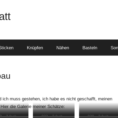
att
Sticken
Knüpfen
Nähen
Basteln
Son
bau
d ich muss gestehen, ich habe es nicht geschafft, meinen
 Hier die Galerie meiner Schätze:
9 – 3-fach –
922 – 3-fach –
930 – 3-fach –