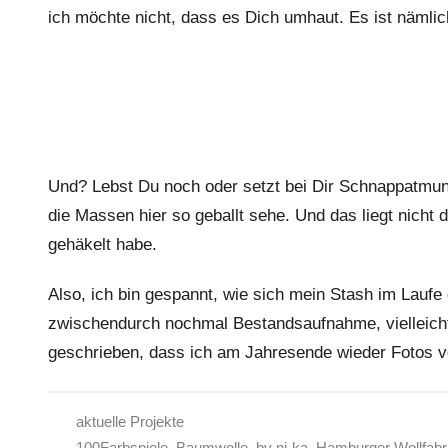
ich möchte nicht, dass es Dich umhaut. Es ist nämlich
Und? Lebst Du noch oder setzt bei Dir Schnappatmung
die Massen hier so geballt sehe. Und das liegt nicht d
gehäkelt habe.
Also, ich bin gespannt, wie sich mein Stash im Laufe 
zwischendurch nochmal Bestandsaufnahme, vielleicht a
geschrieben, dass ich am Jahresende wieder Fotos vo
aktuelle Projekte
100Farbspiele
,
Baumwolle
,
by nj-ka
,
Hamburger Wollfabr