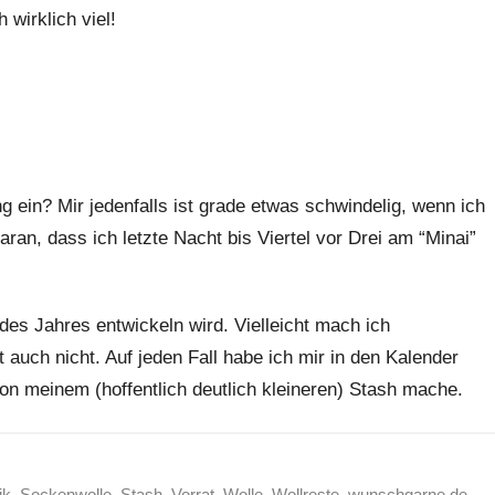
 wirklich viel!
 ein? Mir jedenfalls ist grade etwas schwindelig, wenn ich
aran, dass ich letzte Nacht bis Viertel vor Drei am “Minai”
des Jahres entwickeln wird. Vielleicht mach ich
uch nicht. Auf jeden Fall habe ich mir in den Kalender
n meinem (hoffentlich deutlich kleineren) Stash mache.
ik
,
Sockenwolle
,
Stash
,
Vorrat
,
Wolle
,
Wollreste
,
wunschgarne.de