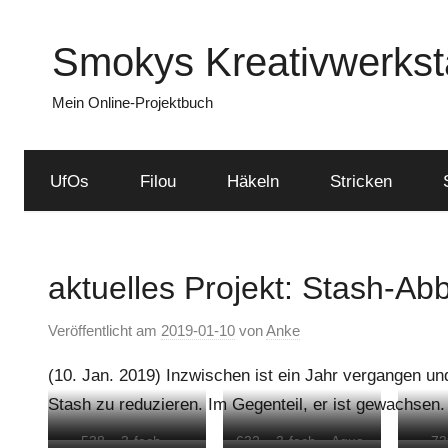
Zum
Inhalt
Smokys Kreativwerkst
springen
Mein Online-Projektbuch
UfOs
Filou
Häkeln
Stricken
aktuelles Projekt: Stash-Ab
Veröffentlicht am
2019-01-10
von
Anke
(10. Jan. 2019) Inzwischen ist ein Jahr vergangen un
Stash zu reduzieren. Im Gegenteil, er ist gewachsen.
538 – 3-fach –
632 – 3-fach – Aqua,
73