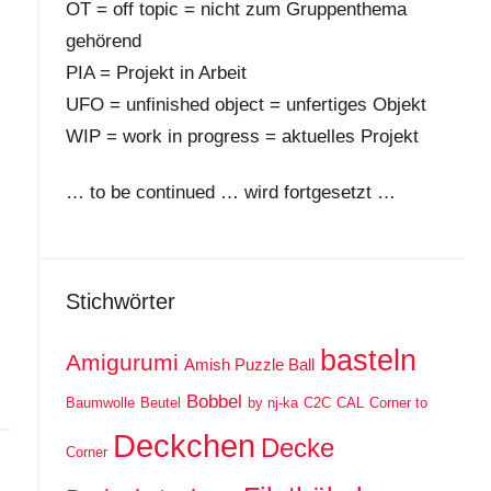
OT = off topic = nicht zum Gruppenthema
gehörend
PIA = Projekt in Arbeit
UFO = unfinished object = unfertiges Objekt
WIP = work in progress = aktuelles Projekt
… to be continued … wird fortgesetzt …
Stichwörter
basteln
Amigurumi
Amish Puzzle Ball
Bobbel
Baumwolle
Beutel
by nj-ka
C2C
CAL
Corner to
Deckchen
Decke
Corner