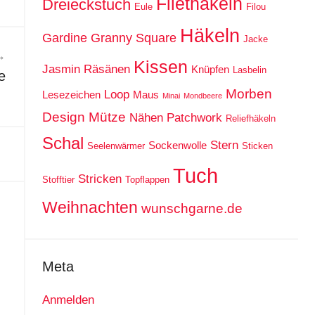
Filethäkeln
Dreieckstuch
Eule
Filou
Häkeln
Gardine
Granny Square
Jacke
Kissen
Jasmin Räsänen
Knüpfen
Lasbelin
e
Morben
Loop
Lesezeichen
Maus
Minai
Mondbeere
Design
Mütze
Nähen
Patchwork
Reliefhäkeln
Schal
Stern
Sockenwolle
Seelenwärmer
Sticken
Tuch
Stricken
Stofftier
Topflappen
Weihnachten
wunschgarne.de
Meta
Anmelden