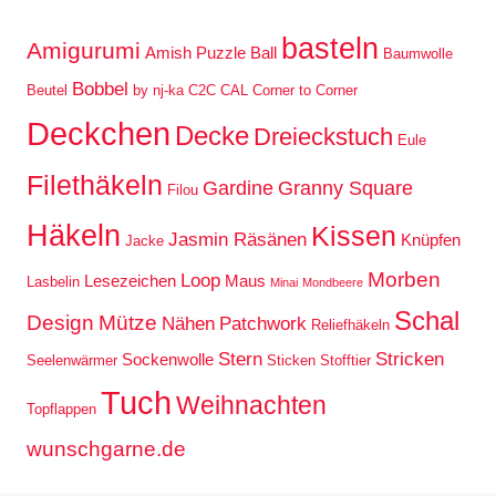
basteln
Amigurumi
Amish Puzzle Ball
Baumwolle
Bobbel
Beutel
by nj-ka
C2C
CAL
Corner to Corner
Deckchen
Decke
Dreieckstuch
Eule
Filethäkeln
Gardine
Granny Square
Filou
Häkeln
Kissen
Jasmin Räsänen
Knüpfen
Jacke
Morben
Loop
Lesezeichen
Maus
Lasbelin
Minai
Mondbeere
Schal
Design
Mütze
Nähen
Patchwork
Reliefhäkeln
Stern
Stricken
Sockenwolle
Seelenwärmer
Sticken
Stofftier
Tuch
Weihnachten
Topflappen
wunschgarne.de